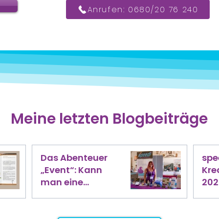
Anrufen: 0680/20 76 240
Meine letzten Blogbeiträge
Das Abenteuer
spe
„Event“: Kann
Kre
man eine
202
KreativMesse als
dab
EPU wirklich
alleine stemmen?