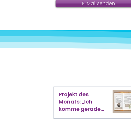
E-Mail senden
Projekt des
Monats: „Ich
komme gerade
von der
Bestattung…“