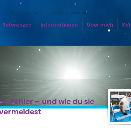
l
Tipps und Tricks
speedi´s Newsletter
Referenzen
Informationen
Über mich
Ko
er-Fehler – und wie du sie
 vermeidest