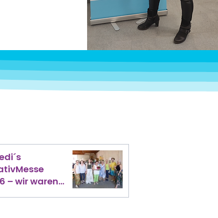
edi´s
ativMesse
6 – wir waren
ei