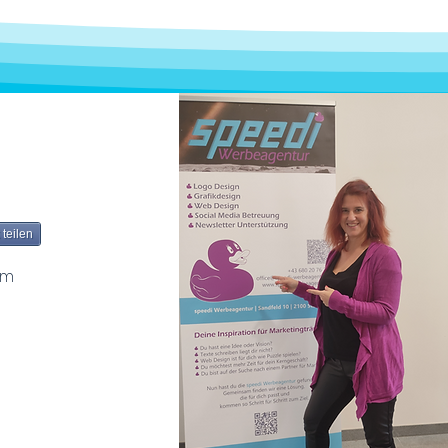
teilen
em