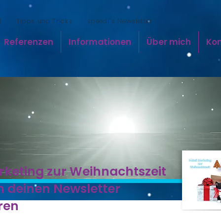
l
Tipps und Tricks
speedi´s Newsletter
Referenzen
Informationen
Über mich
Ko
keting zur Weihnachtszeit
m deinen Newsletter
ren