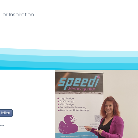
er Inspiration.
teilen
em