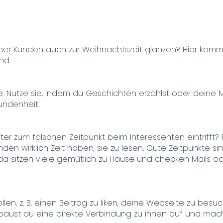
er Kunden auch zur Weihnachtszeit glänzen? Hier komm
nd:
. Nutze sie, indem du Geschichten erzählst oder deine M
undenheit.
er zum falschen Zeitpunkt beim Interessenten eintrifft? 
 wirklich Zeit haben, sie zu lesen. Gute Zeitpunkte si
a sitzen viele gemütlich zu Hause und checken Mails o
llen, z. B. einen Beitrag zu liken, deine Webseite zu bes
ust du eine direkte Verbindung zu ihnen auf und machst e