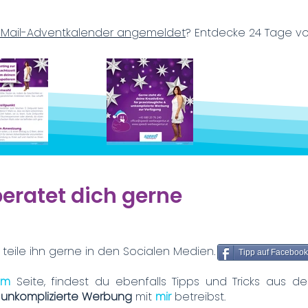
E-Mail-Adventkalender angemeldet
? Entdecke 24 Tage voll
beratet dich gerne
 teile ihn gerne in den Socialen Medien.
Tipp auf Facebook 
ram
Seite, findest du ebenfalls Tipps und Tricks aus d
d
unkomplizierte Werbung
mit
mir
betreibst.