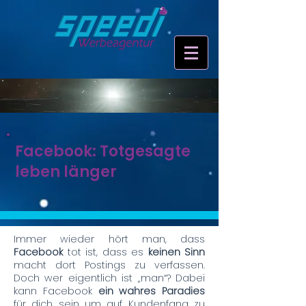
Facebook: Totgesagte
leben länger
Immer wieder hört man, dass
Facebook
tot ist, dass es
keinen Sinn
macht dort Postings zu verfassen.
Doch wer eigentlich ist „man“? Dabei
kann Facebook
ein wahres Paradies
für dich sein um auf Kundenfang zu