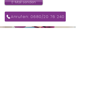
E-Mail senden
Anrufen: 0680/20 76 240
Meine letzten
Blogbeiträge
Projekt des Monats: „Ich
komme gerade von der
Bestattung…“
Das Abenteuer „Event“:
Kann man eine
KreativMesse als EPU