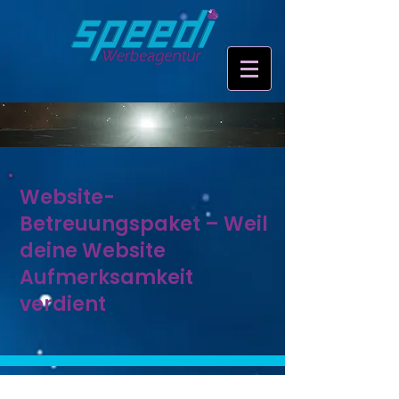
Website-
Betreuungspaket – Weil
deine Website
Aufmerksamkeit
verdient