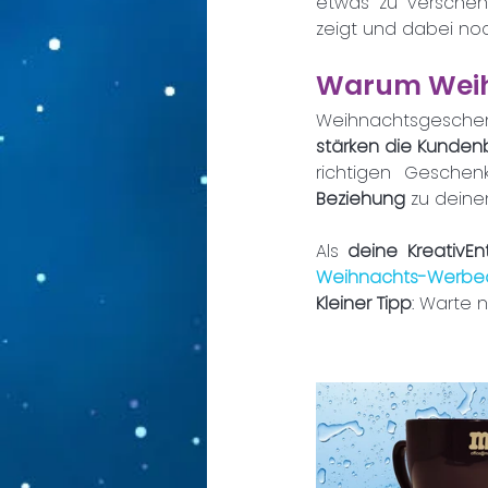
etwas zu verschen
zeigt und dabei no
Warum Weihn
Weihnachtsgeschen
stärken die Kunden
richtigen Geschen
Beziehung 
zu deine
Als 
deine KreativEn
Weihnachts-Werbear
Kleiner Tipp
: Warte n