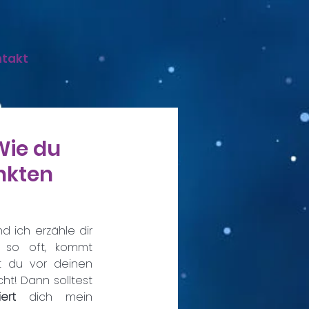
ntakt
Wie du
nkten
 ich erzähle dir 
schon etwas über Weihnachten. Doch wie so oft, kommt 
 du vor deinen 
ht! Dann solltest 
riert 
dich mein 