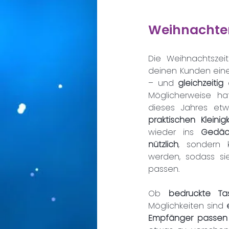
Weihnachten
Die Weihnachtszeit
deinen Kunden ein
– und 
gleichzeitig 
Möglicherweise h
praktischen Kleini
wieder ins 
Gedäc
nützlich
, sondern
werden, sodass si
passen.
Ob 
bedruckte Ta
Möglichkeiten sind 
Empfänger passen