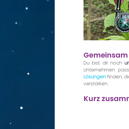
Gemeinsam f
Du bist dir noch 
u
Unternehmen pass
Lösungen 
finden, d
verstärken.  
Kurz zusam