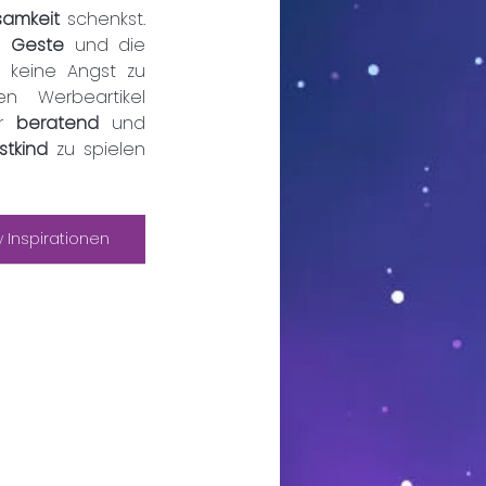
samkeit 
schenkst. 
e 
Geste 
und die 
 keine Angst zu 
 Werbeartikel 
r 
beratend 
und 
tkind
 zu spielen 
 Inspirationen