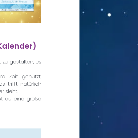
 Kalender)
 zu gestalten, es 
e Zeit genutzt, 
rifft natürlich 
 sieht. 
t du eine große 