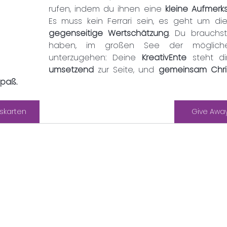
rufen, indem du ihnen eine
 kleine Aufmerk
Es muss kein Ferrari sein, es geht um di
gegenseitige Wertschätzung
. Du brauchst
haben, im großen See der möglichen
unterzugehen: Deine 
KreativEnte 
steht di
umsetzend 
zur Seite, und 
gemeinsam Chris
paß.
skarten
Give Away