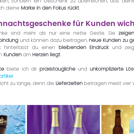
ken, sondern ein Geschenk zu überreichen, das dein
ch deine 
Marke in den Fokus rückt
.
achtsgeschenke für Kunden wicht
ke sind mehr als nur eine nette Geste. Sie 
zeige
bindung
 und können dazu beitragen, 
neue Kunden zu g
k hinterlässt du einen 
bleibenden Eindruck
n 
Kunden 
am 
Herzen liegt
.
te
 biete ich dir 
praxistaugliche 
und 
unkomplizierte Lö
tikel
.
icht zu lange, denn die 
Lieferzeiten 
betragen meist vier