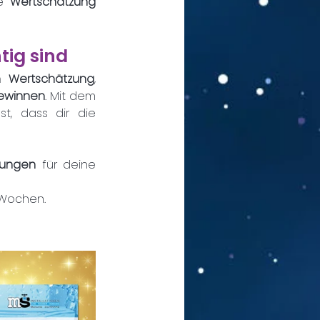
e 
Wertschätzung 
ig sind
n Wertschätzung
, 
ewinnen
. Mit dem 
 und zeigst, dass dir die 
sungen
 für deine 
 Wochen.