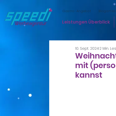
Gastro-Angebot
Blogartike
Leistungen Überblick
10. Sept. 2024
2 Min. Le
Weihnacht
mit (perso
kannst