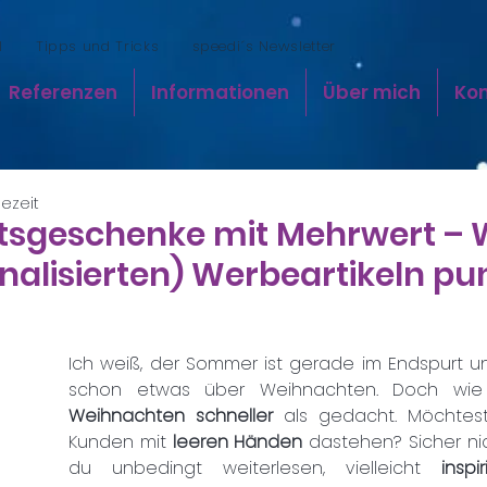
l
Tipps und Tricks
speedi´s Newsletter
Referenzen
Informationen
Über mich
Ko
sezeit
sgeschenke mit Mehrwert – 
nalisierten) Werbeartikeln pu
Ich weiß, der Sommer ist gerade im Endspurt und
Weihnachten schneller
 als gedacht. Möchtest
Kunden mit 
leeren Händen 
dastehen? Sicher nic
du unbedingt weiterlesen, vielleicht 
inspi