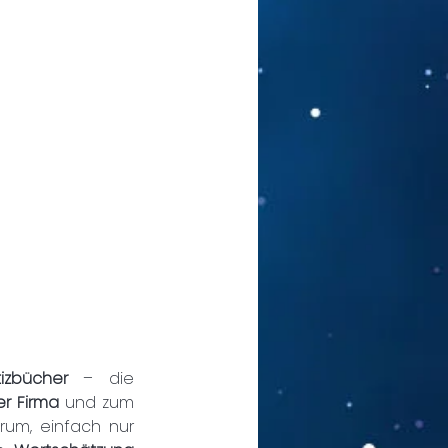
tizbücher
 – die 
er Firma
 und zum 
rum, einfach nur 