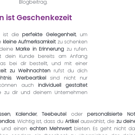
Blogbeitrag. 
 ist Geschenkezeit
 ist die
 perfekte Gelegenheit
, um 
e 
kleine Aufmerksamkeit
 zu schenken 
deine 
Marke in Erinnerung 
zu rufen. 
at dein Kunde bereits am Anfang 
dieses Jahres etwas bei dir bestellt, und mit einer 
gkeit zu Weihnachten
 rufst du dich 
htnis
. 
Werbeartikel 
sind nicht nur 
 können auch
 individuell gestaltet
e zu dir und deinem Unternehmen 
ssen
, 
Kalender
, 
Teebeutel 
oder 
personalisierte No
endlos
. Wichtig ist, dass du 
Artikel 
auswählst, die 
zu dein
 
und einen 
echten Mehrwert 
bieten. Es geht nicht da