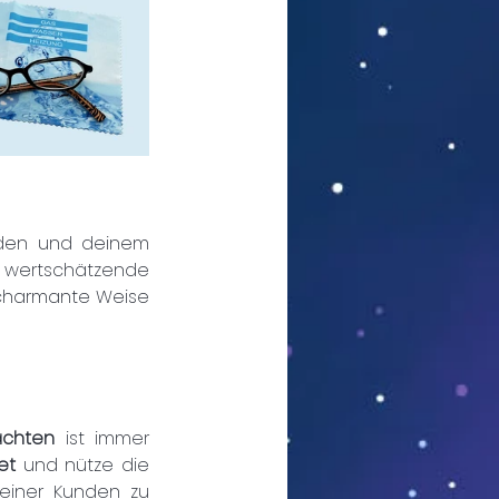
den und deinem 
! Lass uns gemeinsam kreative und wertschätzende 
 charmante Weise 
achten 
ist immer 
et 
und nütze die 
einer Kunden zu 