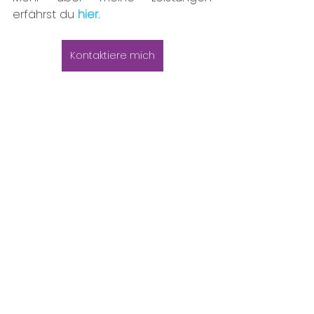
erfährst du 
hier
. 
Kontaktiere mich